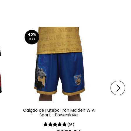
40
%
OFF
Calção de Futebol Iron Maiden W A
Shorts Sla
Sport - Powerslave
S
(16)