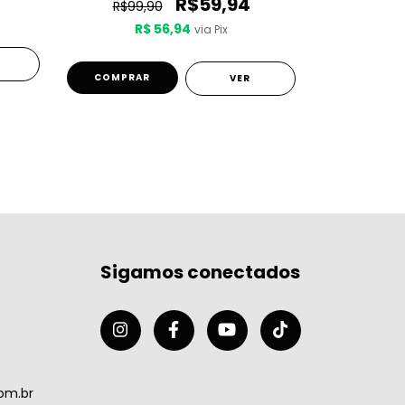
R$59,94
R$99,90
R$ 56,94
R$
via Pix
4
cuotas s
COMPRAR
VER
COMPRA
Sigamos conectados
om.br