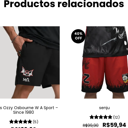
Productos relacionados
40
%
OFF
s Ozzy Osbourne W A Sport –
senju
Since 1980
(12)
(5)
R$59,94
R$99,90