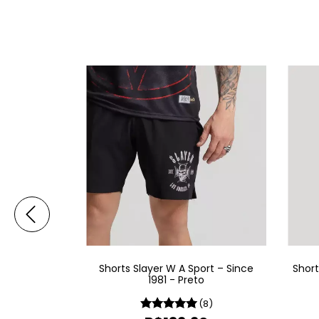
 A Sport -
Shorts Slayer W A Sport – Since
Short
1981 - Preto
(11)
(8)