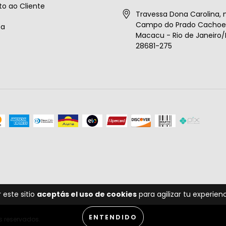
o ao Cliente
Travessa Dona Carolina, n
Campo do Prado Cachoei
ta
Macacu - Rio de Janeiro/B
28681-275
 este sitio
aceptás el uso de cookies
para agilizar tu experie
ENTENDIDO
s reservados.