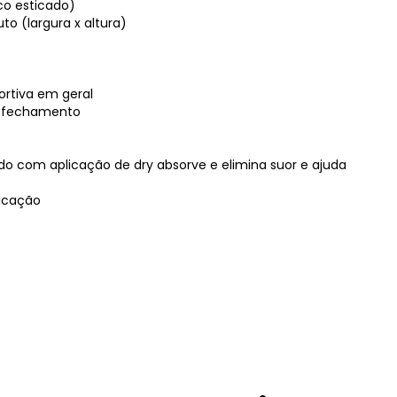
ico esticado)
o (largura x altura)
ortiva em geral
om fechamento
ido com aplicação de dry absorve e elimina suor e ajuda
ricação