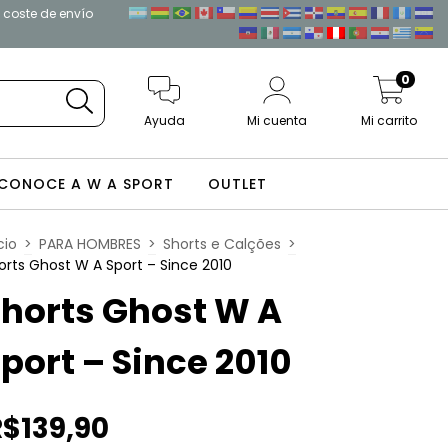
l coste de envío
0
Ayuda
Mi cuenta
Mi carrito
CONOCE A W A SPORT
OUTLET
cio
>
PARA HOMBRES
>
Shorts e Calções
>
orts Ghost W A Sport – Since 2010
horts Ghost W A
port – Since 2010
R$139,90