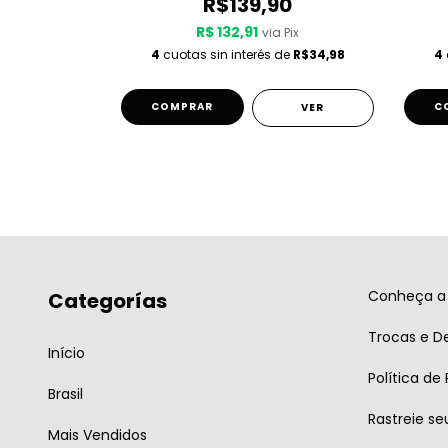
0
R$139,90
R$ 132,91
 Pix
via Pix
de
R$34,98
4
cuotas sin interés de
R$34,98
4
COMPRAR
C
VER
VER
Conheça a 
Categorías
Trocas e D
Início
Política de
Brasil
Rastreie se
Mais Vendidos