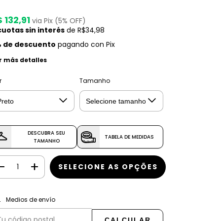
 132,91
via Pix (5% OFF)
uotas sin interés
de
R$34,98
 de descuento
pagando con Pix
r más detalles
r
Tamanho
DESCUBRA SEU
TABELA DE MEDIDAS
TAMANHO
CAMBIAR CP
regas para el CP:
Medios de envío
CALCULAR