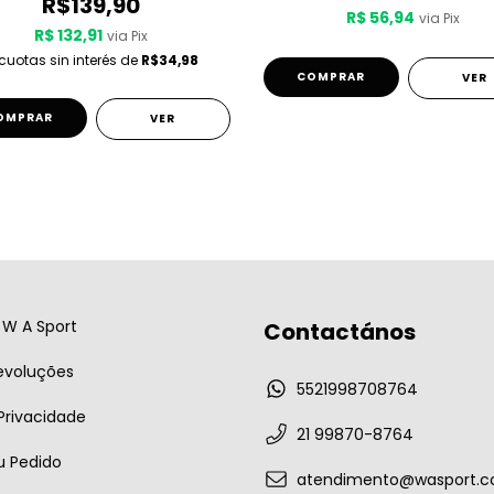
R$139,90
R$ 56,94
via Pix
R$ 132,91
via Pix
cuotas sin interés de
R$34,98
COMPRAR
VER
OMPRAR
VER
W A Sport
Contactános
evoluções
5521998708764
 Privacidade
21 99870-8764
u Pedido
atendimento@wasport.c