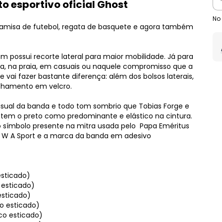
 esportivo oficial Ghost
No
: camisa de futebol, regata de basquete e agora também
m possui recorte lateral para maior mobilidade. Já para
dia, na praia, em casuais ou naquele compromisso que a
 vai fazer bastante diferença: além dos bolsos laterais,
echamento em velcro.
sual da banda e todo tom sombrio que Tobias Forge e
em o preto como predominante e elástico na cintura.
o símbolo presente na mitra usada pelo Papa Eméritus
da W A Sport e a marca da banda em adesivo
esticado)
 esticado)
 esticado)
co esticado)
ico esticado)