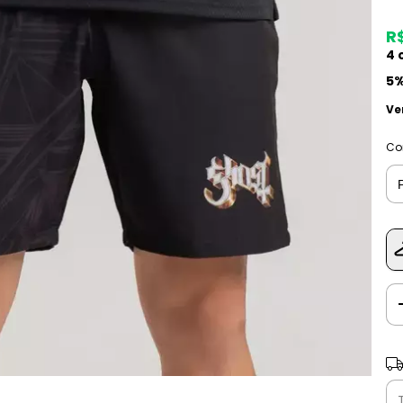
R$
4
c
5%
Ve
Co
Ent