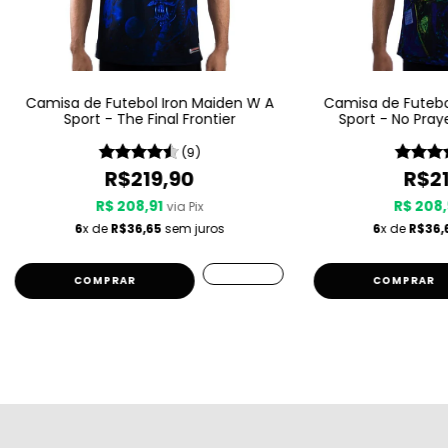
Camisa de Futebol Iron Maiden W A
Camisa de Futebo
Sport - The Final Frontier
Sport - No Pray
(9)
R$219,90
R$21
R$ 208,91
R$ 208,
via Pix
6
x de
R$36,65
sem juros
6
x de
R$36,
COMPRAR
COMPRAR