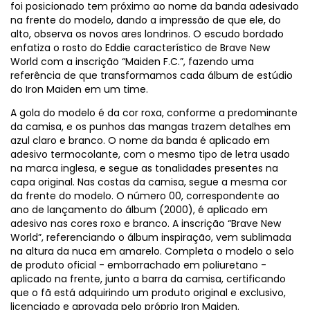
foi posicionado tem próximo ao nome da banda adesivado
na frente do modelo, dando a impressão de que ele, do
alto, observa os novos ares londrinos. O escudo bordado
enfatiza o rosto do Eddie característico de Brave New
World com a inscrição “Maiden F.C.”, fazendo uma
referência de que transformamos cada álbum de estúdio
do Iron Maiden em um time.
A gola do modelo é da cor roxa, conforme a predominante
da camisa, e os punhos das mangas trazem detalhes em
azul claro e branco. O nome da banda é aplicado em
adesivo termocolante, com o mesmo tipo de letra usado
na marca inglesa, e segue as tonalidades presentes na
capa original. Nas costas da camisa, segue a mesma cor
da frente do modelo. O número 00, correspondente ao
ano de lançamento do álbum (2000), é aplicado em
adesivo nas cores roxo e branco. A inscrição “Brave New
World”, referenciando o álbum inspiração, vem sublimada
na altura da nuca em amarelo. Completa o modelo o selo
de produto oficial - emborrachado em poliuretano -
aplicado na frente, junto a barra da camisa, certificando
que o fã está adquirindo um produto original e exclusivo,
licenciado e aprovada pelo próprio Iron Maiden.