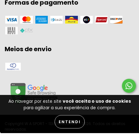
Formas de pagamento
Meios de envio
Ao navegar por este site
você aceita o uso de cookies
para agilizar a sua experiência de compra.
ENTENDI
Copyright W A SPORT - 11301556000134 - 2026. Todos os direitos
reservados.