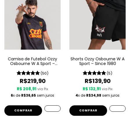
Camisa de Futebol Ozzy
Shorts Ozzy Osbourne W A
Osbourne W A Sport –
Sport – Since 1980
Since 1980
(50)
(5)
R$219,90
R$139,90
R$ 208,91
R$ 132,91
via Pix
via Pix
6
x de
R$36,65
sem juros
4
x de
R$34,98
sem juros
COMPRAR
COMPRAR