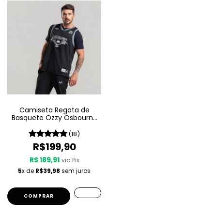
Camiseta Regata de
Basquete Ozzy Osbourne
W A Sport – Since 1980
(18)
R$199,90
R$ 189,91
via Pix
5
x de
R$39,98
sem juros
COMPRAR