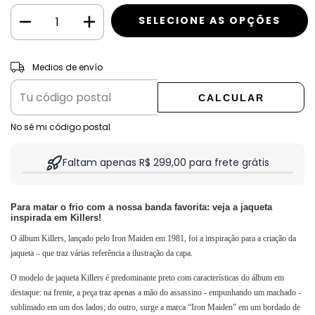
CAMBIAR CP
Entregas para el CP:
Medios de envío
CALCULAR
No sé mi código postal
Faltam apenas R$ 299,00 para frete grátis
Para matar o frio com a nossa banda favorita: veja a jaqueta
inspirada em Killers!
O álbum Killers, lançado pelo Iron Maiden em 1981, foi a inspiração para a criação da 
jaqueta – que traz várias referência a ilustração da capa.
O modelo de jaqueta Killers é predominante preto com características do álbum em 
destaque: na frente, a peça traz apenas a mão do assassino - empunhando um machado - 
sublimado em um dos lados; do outro, surge a marca “Iron Maiden” em um bordado de 