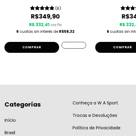
(8)
R$349,90
R$34
R$ 332,41
R$ 332,
via Pix
6
cuotas sin interés de
R$58,32
6
cuotas sin in
COMPRAR
COMPRAR
Conheça a W A Sport
Categorías
Trocas e Devoluções
Início
Política de Privacidade
Brasil