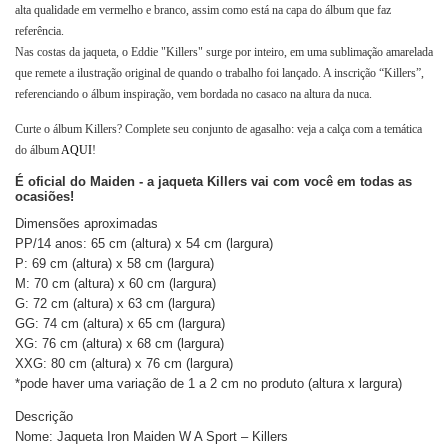
alta qualidade em vermelho e branco, assim como está na capa do álbum que faz 
referência. 
Nas costas da jaqueta, o Eddie "Killers" surge por inteiro, em uma sublimação amarelada 
que remete a ilustração original de quando o trabalho foi lançado. A inscrição “Killers”, 
referenciando o álbum inspiração, vem bordada no casaco na altura da nuca. 
Curte o álbum Killers? Complete seu conjunto de agasalho: veja a calça com a temática 
do álbum 
AQUI
!
É oficial do Maiden - a jaqueta Killers vai com você em todas as
ocasiões!
Dimensões aproximadas
PP/14 anos: 65 cm (altura) x 54 cm (largura)
P: 69 cm (altura) x 58 cm (largura)
M: 70 cm (altura) x 60 cm (largura)
G: 72 cm (altura) x 63 cm (largura)
GG: 74 cm (altura) x 65 cm (largura)
XG: 76 cm (altura) x 68 cm (largura)
XXG: 80 cm (altura) x 76 cm (largura)
*pode haver uma variação de 1 a 2 cm no produto (altura x largura)
Descrição
Nome: Jaqueta Iron Maiden W A Sport – Killers