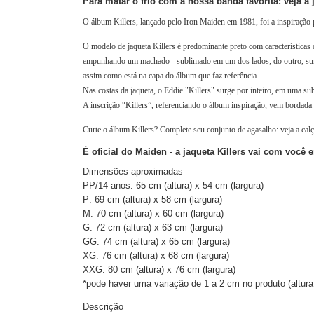
Para matar o frio com a nossa banda favorita: veja a 
O álbum Killers, lançado pelo Iron Maiden em 1981, foi a inspiração par
O modelo de jaqueta Killers é predominante preto com características 
empunhando um machado - sublimado em um dos lados; do outro, surg
assim como está na capa do álbum que faz referência. 
Nas costas da jaqueta, o Eddie "Killers" surge por inteiro, em uma sub
A inscrição “Killers”, referenciando o álbum inspiração, vem bordada 
Curte o álbum Killers? Complete seu conjunto de agasalho: veja a cal
É oficial do Maiden - a jaqueta Killers vai com você 
Dimensões aproximadas
PP/14 anos: 65 cm (altura) x 54 cm (largura)
P: 69 cm (altura) x 58 cm (largura)
M: 70 cm (altura) x 60 cm (largura)
G: 72 cm (altura) x 63 cm (largura)
GG: 74 cm (altura) x 65 cm (largura)
XG: 76 cm (altura) x 68 cm (largura)
XXG: 80 cm (altura) x 76 cm (largura)
*pode haver uma variação de 1 a 2 cm no produto (altura 
Descrição