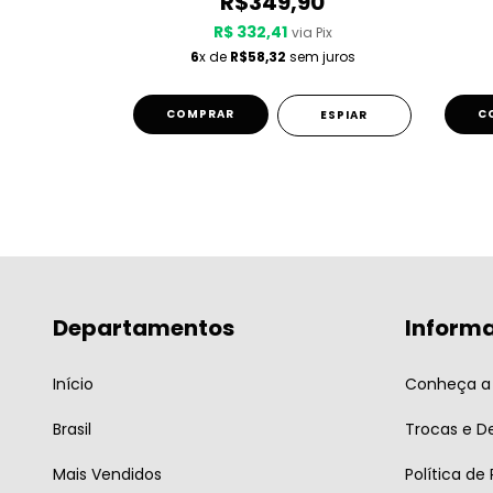
90
R$349,90
R$ 332,41
 Pix
via Pix
 juros
6
x de
R$58,32
sem juros
COMPRAR
C
ESPIAR
ESPIAR
Departamentos
Inform
Início
Conheça a 
Brasil
Trocas e D
Mais Vendidos
Política de