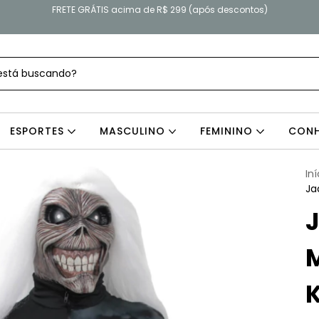
FRETE GRÁTIS acima de R$ 299 (após descontos)
ESPORTES
MASCULINO
FEMININO
CONH
Iní
Ja
J
M
K