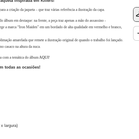
jaqueta inspirada em Killers!
a a criação da jaqueta – que traz várias referência a ilustração da capa.
do álbum em destaque: na frente, a peça traz apenas a mão do assassino - 
e a marca “Iron Maiden” em um bordado de alta qualidade em vermelho e branco, 
limação amarelada que remete a ilustração original de quando o trabalho foi lançado. 
no casaco na altura da nuca. 
ça com a temática do álbum 
AQUI
!
em todas as ocasiões!
x largura)