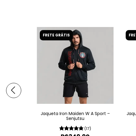
FRETE GRÁTIS
FRE
W A Sport –
Jaqueta Iron Maiden W A Sport –
Jaqu
e
Senjutsu
(8)
(17)