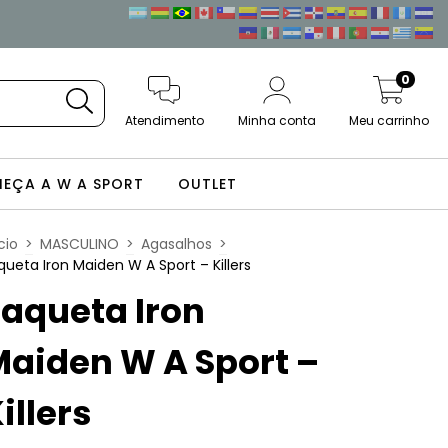
0
Atendimento
Minha conta
Meu carrinho
EÇA A W A SPORT
OUTLET
cio
>
MASCULINO
>
Agasalhos
>
queta Iron Maiden W A Sport – Killers
aqueta Iron
aiden W A Sport –
illers