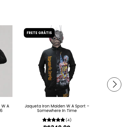
FRETE GRÁTIS
FRETE GRÁ
e W A
Jaqueta Iron Maiden W A Sport –
Jaqueta Ir
26
Somewhere In Time
(4)