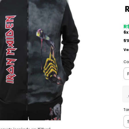
R
6
x
5%
Ve
Co
Ta