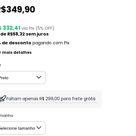
R$349,90
$ 332,41
via Pix (5% OFF)
 de
R$58,32
sem juros
 de desconto
pagando com Pix
r mais detalhes
r
Faltam apenas R$ 299,00 para frete grátis
manho