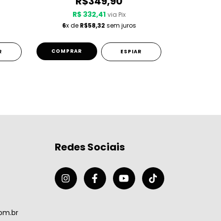
R$349,90
R
R$ 332,41
R$
via Pix
6
x de
R$58,32
sem juros
6
x de
COMPRAR
COMPRA
R
ESPIAR
Redes Sociais
om.br