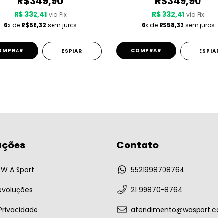
R$349,90
R$349,90
R$ 332,41
R$ 332,41
via Pix
via Pix
6
x de
R$58,32
sem juros
6
x de
R$58,32
sem juros
OMPRAR
COMPRAR
ESPIAR
ESPIA
ações
Contato
W A Sport
5521998708764
evoluções
21 99870-8764
 Privacidade
atendimento@wasport.c