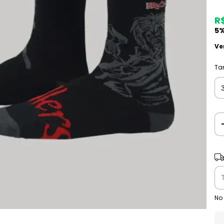
R
5%
Ve
Ta
Ent
No