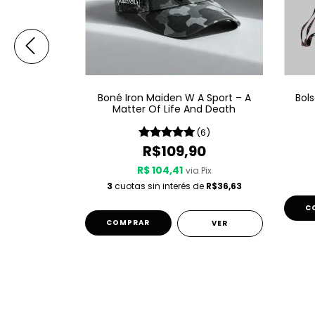
Sport – Fear
Boné Iron Maiden W A Sport – A
Bol
k
Matter Of Life And Death
(1)
(6)
0
R$109,90
R$ 104,41
 Pix
via Pix
de
R$36,63
3
cuotas sin interés de
R$36,63
VER
VER