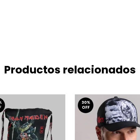
Productos relacionados
%
30
%
F
OFF