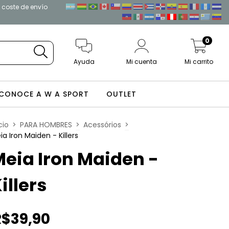
l coste de envío
0
Ayuda
Mi cuenta
Mi carrito
CONOCE A W A SPORT
OUTLET
cio
>
PARA HOMBRES
>
Acessórios
>
ia Iron Maiden - Killers
eia Iron Maiden -
illers
R$39,90