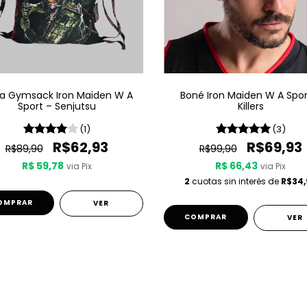
sa Gymsack Iron Maiden W A
Boné Iron Maiden W A Spor
Sport – Senjutsu
Killers
(1)
(3)
R$62,93
R$69,93
R$89,90
R$99,90
R$ 59,78
R$ 66,43
via Pix
via Pix
2
cuotas sin interés de
R$34,
VER
VER