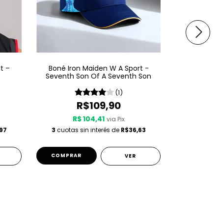
t –
Boné Iron Maiden W A Sport -
Bolsa Gym
Seventh Son Of A Seventh Son
Spor
(1)
R$109,90
R$ 104,41
R
via Pix
97
3
cuotas sin interés de
R$36,63
2
cuotas s
COMPRAR
VER