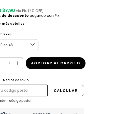
$ 37,90
via Pix (5% OFF)
 de descuento
pagando con Pix
r más detalles
manho
CAMBIAR CP
regas para el CP:
Medios de envío
CALCULAR
 sé mi código postal