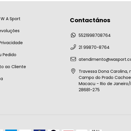
W A Sport
Contactános
evoluções
5521998708764
 Privacidade
21 99870-8764
u Pedido
atendimento@wasport.c
o ao Cliente
Travessa Dona Carolina, n
Campo do Prado Cachoei
ta
Macacu - Rio de Janeiro/B
28681-275