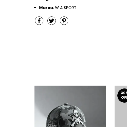
Marca:
W A SPORT
30
OF