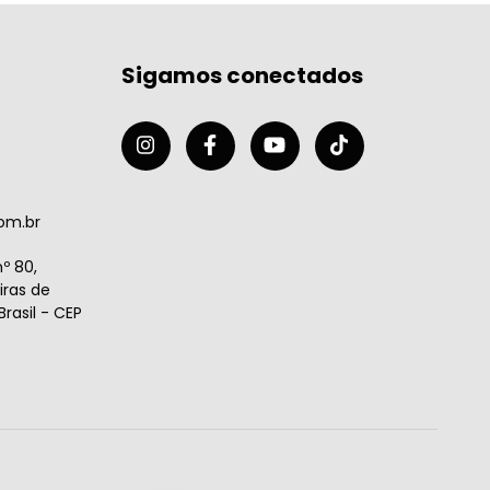
Sigamos conectados
om.br
º 80,
ras de
rasil - CEP