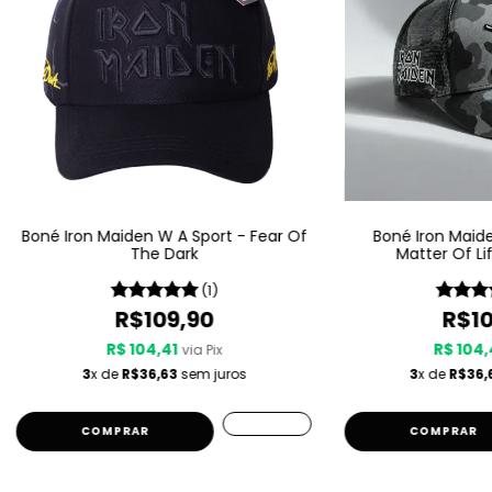
Boné Iron Maiden W A Sport - Fear Of
Boné Iron Maide
The Dark
Matter Of Li
(1)
R$109,90
R$10
R$ 104,41
R$ 104,
via Pix
3
x de
R$36,63
sem juros
3
x de
R$36,