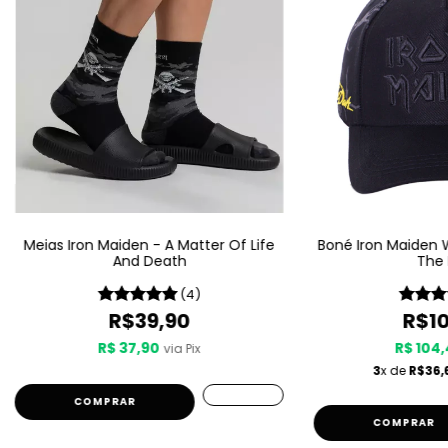
Meias Iron Maiden - A Matter Of Life
Boné Iron Maiden W
And Death
The 
(4)
R$39,90
R$10
R$ 37,90
R$ 104,
via Pix
3
x de
R$36,
COMPRAR