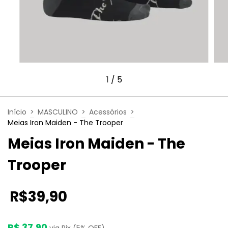
1
/
5
Início
>
MASCULINO
>
Acessórios
>
Meias Iron Maiden - The Trooper
Meias Iron Maiden - The
Trooper
R$39,90
R$ 37,90
via Pix (5% OFF)