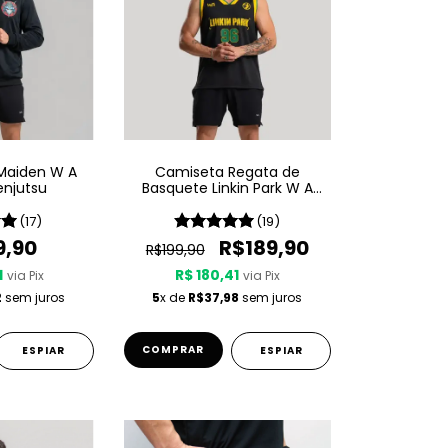
 Maiden W A
Camiseta Regata de
enjutsu
Basquete Linkin Park W A
Sport - Brazilian Edition
(17)
(19)
9,90
R$189,90
R$199,90
1
R$ 180,41
via Pix
via Pix
2
sem juros
5
x de
R$37,98
sem juros
COMPRAR
ESPIAR
ESPIAR