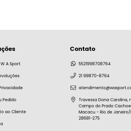
ações
Contato
W A Sport
5521998708764
evoluções
21 99870-8764
 Privacidade
atendimento@wasport.c
u Pedido
Travessa Dona Carolina, n
Campo do Prado Cachoei
o ao Cliente
Macacu - Rio de Janeiro/B
28681-275
ta