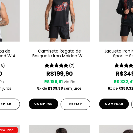
ta de
Camiseta Regata de
Jaqueta Iron
ead W A
Basquete Iron Maiden W A
Sport – S
5 LIVE
Sport – Senjutsu
16)
(7)
0
R$199,90
R$34
R$ 189,91
R$ 332,4
Pix
via Pix
 juros
5
x de
R$39,98
sem juros
6
x de
R$58,3
COMPRAR
COMPRAR
ESPIAR
ESPIAR
am. PP e P