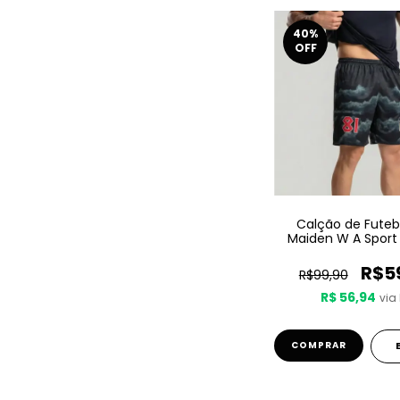
40
%
OFF
Calção de Futebo
Maiden W A Sport -
R$5
R$99,90
R$ 56,94
via 
COMPRAR