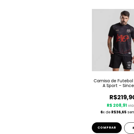
Camisa de Futebol
A Sport – Since
R$219,9
R$ 208,91
via
6
x de
R$36,65
sem
COMPRAR