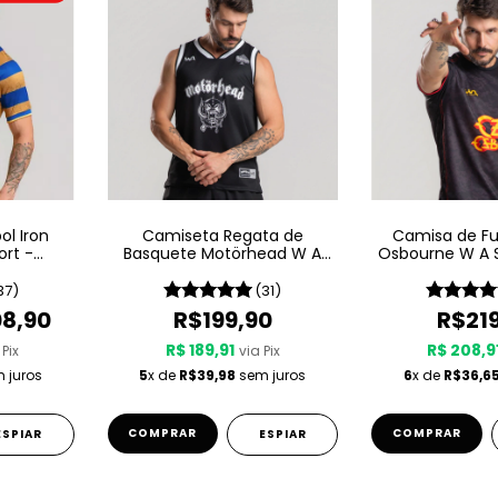
l Iron
Camiseta Regata de
Camisa de Fu
ort -
Basquete Motörhead W A
Osbourne W A S
e
Sport – Since 1975
198
37)
(31)
8,90
R$199,90
R$21
R$ 189,91
R$ 208,9
 Pix
via Pix
 juros
5
x de
R$39,98
sem juros
6
x de
R$36,6
COMPRAR
COMPRAR
ESPIAR
ESPIAR