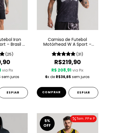
tebol Iron
Camisa de Futebol
rt – Brasil -
Motörhead W A Sport –
ta
Since 1975
(25)
(31)
9,90
R$219,90
1
R$ 208,91
via Pix
via Pix
5
sem juros
6
x de
R$36,65
sem juros
COMPRAR
ESPIAR
ESPIAR
Tam. PP e P
5
%
OFF