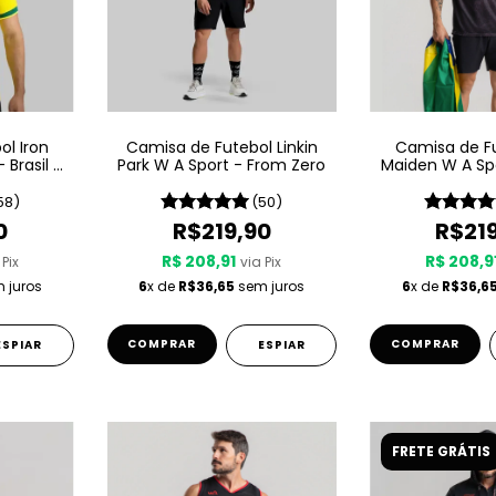
l Iron
Camisa de Futebol Linkin
Camisa de Fu
 Brasil -
Park W A Sport - From Zero
Maiden W A Spo
Pre
58)
(50)
0
R$219,90
R$21
R$ 208,91
R$ 208,9
 Pix
via Pix
 juros
6
x de
R$36,65
sem juros
6
x de
R$36,6
COMPRAR
COMPRAR
ESPIAR
ESPIAR
FRETE GRÁTIS