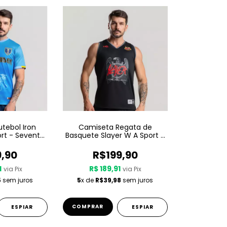
tebol Iron
Camiseta Regata de
rt - Seventh
Basquete Slayer W A Sport –
venth Son
Since 1981
9,90
R$199,90
1
R$ 189,91
via Pix
via Pix
5
sem juros
5
x de
R$39,98
sem juros
COMPRAR
ESPIAR
ESPIAR