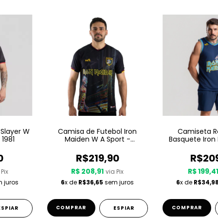
 Slayer W
Camisa de Futebol Iron
Camiseta R
 1981
Maiden W A Sport -
Basquete Iron
Somewhere In Time
Sport – Seven
Sevent
0
R$219,90
R$20
R$ 208,91
R$ 199,4
 Pix
via Pix
 juros
6
x de
R$36,65
sem juros
6
x de
R$34,9
COMPRAR
COMPRAR
ESPIAR
ESPIAR