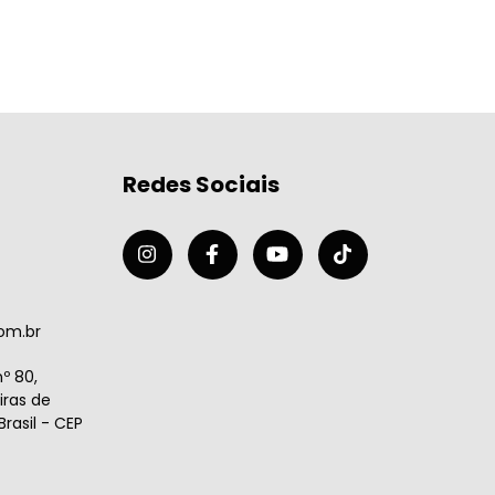
Redes Sociais
om.br
º 80,
ras de
rasil - CEP