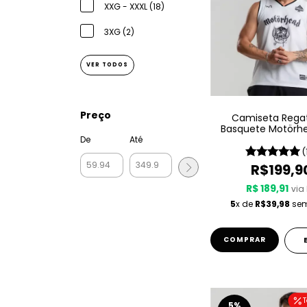
XXG - XXXL (18)
3XG (2)
VER TODOS
Preço
Camiseta Rega
Basquete Motörh
Sport – Since 197
De
Até
(
R$199,9
R$ 189,91
via 
5
x de
R$39,98
sem
COMPRAR
T
5
%