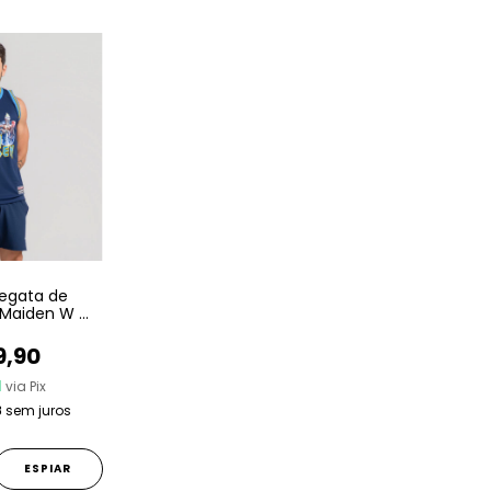
egata de
 Maiden W A
th Son Of A
h Son
9,90
1
via Pix
8
sem juros
ESPIAR