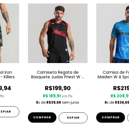
l Iron
Camiseta Regata de
Camisa de Fu
 Killers
Basquete Judas Priest W A
Maiden W A Spo
Sport – Metal Gods
Son Of A Se
9,94
R$199,90
R$21
R$ 189,91
R$ 208,9
Pix
via Pix
5
x de
R$39,98
sem juros
6
x de
R$36,6
ESPIAR
COMPRAR
COMPRAR
ESPIAR