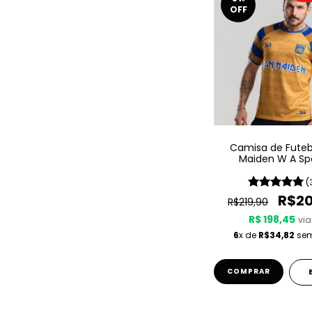
OFF
Camisa de Futebo
Maiden W A Sp
Powerslav
(
R$20
R$219,90
R$ 198,45
via
6
x de
R$34,82
sem
COMPRAR