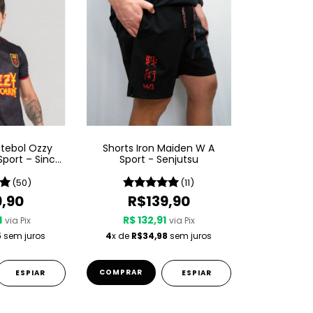
tebol Ozzy
Shorts Iron Maiden W A
port – Since
Sport - Senjutsu
0
(50)
(11)
9,90
R$139,90
1
R$ 132,91
via Pix
via Pix
5
sem juros
4
x de
R$34,98
sem juros
COMPRAR
ESPIAR
ESPIAR