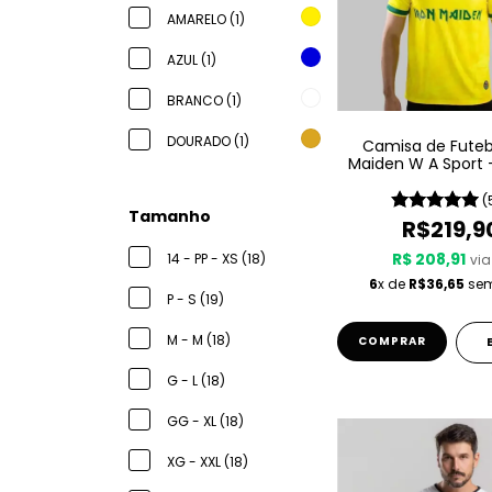
AMARELO (1)
AZUL (1)
BRANCO (1)
DOURADO (1)
Camisa de Futebo
Maiden W A Sport –
Amarela
(
Tamanho
R$219,9
R$ 208,91
14 - PP - XS (18)
via
6
x de
R$36,65
sem
P - S (19)
M - M (18)
COMPRAR
G - L (18)
GG - XL (18)
XG - XXL (18)