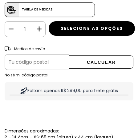
TABELA DE MEDIDAS
CAMBIAR CP
Entregas para el CP:
Medios de envío
CALCULAR
No sé mi código postal
Faltam apenas R$ 299,00 para frete grátis
Dimensões aproximadas:
P – 14 Anos – XS: 68 cm (altura) x 44 cm (largura)