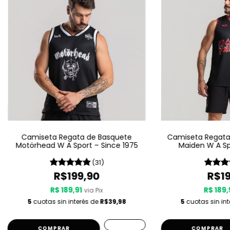
Camiseta Regata de Basquete
Camiseta Regata 
Motörhead W A Sport – Since 1975
Maiden W A Sp
(31)
R$199,90
R$19
R$ 189,91
R$ 189,
via Pix
5
cuotas sin interés de
R$39,98
5
cuotas sin in
COMPRAR
COMPRAR