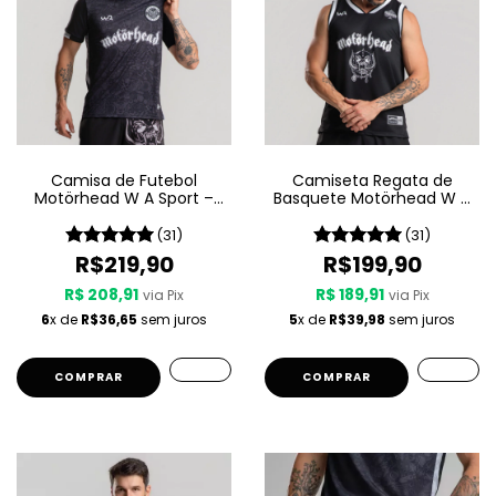
Camisa de Futebol
Camiseta Regata de
Motörhead W A Sport –
Basquete Motörhead W A
Since 1975
Sport – Since 1975
(31)
(31)
R$219,90
R$199,90
R$ 208,91
R$ 189,91
via Pix
via Pix
6
x de
R$36,65
sem juros
5
x de
R$39,98
sem juros
COMPRAR
COMPRAR