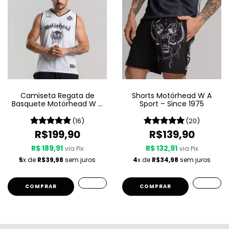
Camiseta Regata de
Shorts Motörhead W A
Basquete Motörhead W A
Sport – Since 1975
Sport – Since 1975 LIVE
(16)
(20)
R$199,90
R$139,90
R$ 189,91
R$ 132,91
via Pix
via Pix
5
x de
R$39,98
sem juros
4
x de
R$34,98
sem juros
COMPRAR
COMPRAR