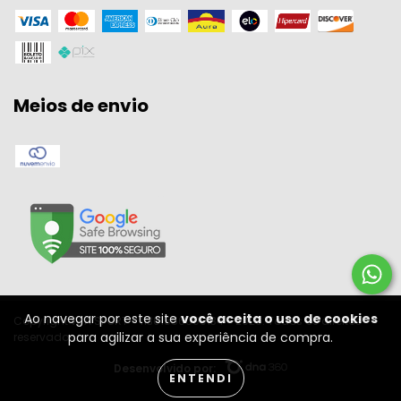
Meios de envio
Ao navegar por este site
você aceita o uso de cookies
Copyright W A SPORT - 11301556000134 - 2026. Todos os direitos
para agilizar a sua experiência de compra.
reservados.
Desenvolvido por:
ENTENDI