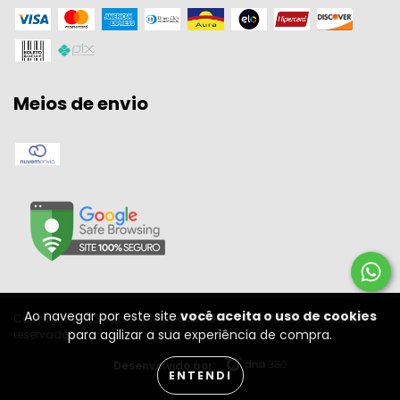
Meios de envio
Ao navegar por este site
você aceita o uso de cookies
Copyright W A SPORT - 11301556000134 - 2026. Todos os direitos
para agilizar a sua experiência de compra.
reservados.
Desenvolvido por:
ENTENDI