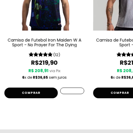
Camisa de Futebol Iron Maiden W A
Camisa de Futebo
Sport - No Prayer For The Dying
Sport –
(12)
R$219,90
R$21
R$ 208,91
R$ 208,
via Pix
6
x de
R$36,65
sem juros
6
x de
R$36,
COMPRAR
COMPRAR