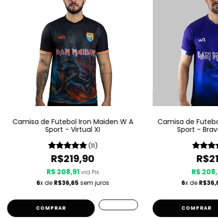
Camisa de Futebol Iron Maiden W A
Camisa de Futebo
Sport - Virtual XI
Sport - Bra
(11)
R$219,90
R$21
R$ 208,91
R$ 208,
via Pix
6
x de
R$36,65
sem juros
6
x de
R$36,
COMPRAR
COMPRAR