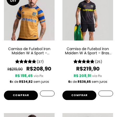
OFF
Camisa de Futebol Iron
Camisa de Futebol Iron
Maiden W A Sport -
Maiden W A Sport – Brasil
Powerslave
- Preta
(37)
(25)
R$208,90
R$219,90
R$219,90
R$ 198,45
R$ 208,91
via Pix
via Pix
6
x de
R$34,82
sem juros
6
x de
R$36,65
sem juros
COMPRAR
COMPRAR