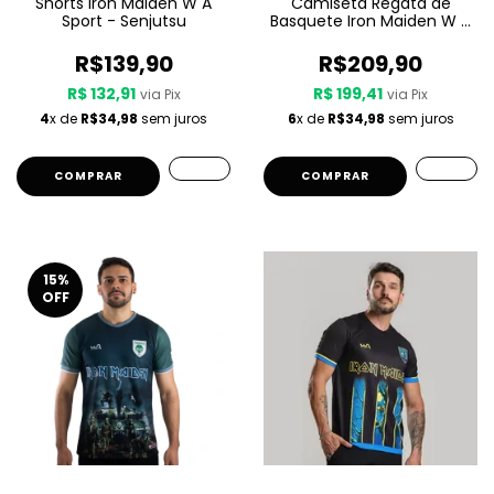
Shorts Iron Maiden W A
Camiseta Regata de
Sport - Senjutsu
Basquete Iron Maiden W A
Sport – Killers
R$139,90
R$209,90
R$ 132,91
R$ 199,41
via Pix
via Pix
4
x de
R$34,98
sem juros
6
x de
R$34,98
sem juros
COMPRAR
COMPRAR
15
%
OFF