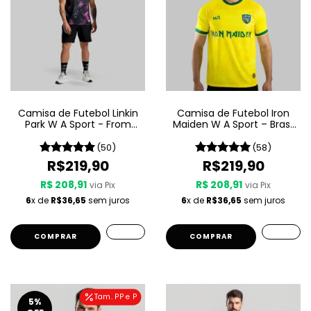
Camisa de Futebol Linkin
Camisa de Futebol Iron
Park W A Sport - From
Maiden W A Sport – Brasil
Zero
- Amarela
(50)
(58)
R$219,90
R$219,90
R$ 208,91
R$ 208,91
via Pix
via Pix
6
x de
R$36,65
sem juros
6
x de
R$36,65
sem juros
COMPRAR
COMPRAR
Tam. PP e P
5
%