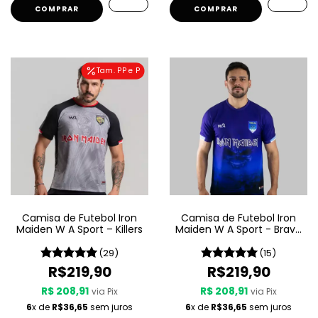
COMPRAR
COMPRAR
Tam. PP e P
Camisa de Futebol Iron
Camisa de Futebol Iron
Maiden W A Sport – Killers
Maiden W A Sport - Brave
New World
(29)
(15)
R$219,90
R$219,90
R$ 208,91
R$ 208,91
via Pix
via Pix
6
x de
R$36,65
sem juros
6
x de
R$36,65
sem juros