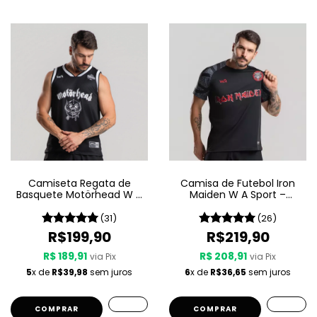
Camiseta Regata de
Camisa de Futebol Iron
Basquete Motörhead W A
Maiden W A Sport –
Sport – Since 1975
Senjutsu
(31)
(26)
R$199,90
R$219,90
R$ 189,91
R$ 208,91
via Pix
via Pix
5
x de
R$39,98
sem juros
6
x de
R$36,65
sem juros
COMPRAR
COMPRAR