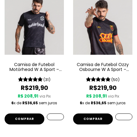
Camisa de Futebol
Camisa de Futebol Ozzy
Motörhead W A Sport –
Osbourne W A Sport –
Since 1975
Since 1980
(31)
(50)
R$219,90
R$219,90
R$ 208,91
R$ 208,91
via Pix
via Pix
6
x de
R$36,65
sem juros
6
x de
R$36,65
sem juros
COMPRAR
COMPRAR