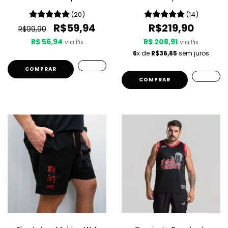
Seventh Son Of A Seventh
Of Death
Son
(20)
(14)
R$59,94
R$219,90
R$99,90
R$ 56,94
R$ 208,91
via Pix
via Pix
6
x de
R$36,65
sem juros
COMPRAR
COMPRAR