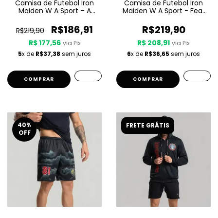
Camisa de Futebol Iron
Camisa de Futebol Iron
Maiden W A Sport – A
Maiden W A Sport - Fear
Matter Of Life And Death
Of The Dark
R$186,91
R$219,90
R$219,90
R$ 177,56
R$ 208,91
via Pix
via Pix
5
x de
R$37,38
sem juros
6
x de
R$36,65
sem juros
COMPRAR
COMPRAR
40
%
FRETE GRÁTIS
OFF