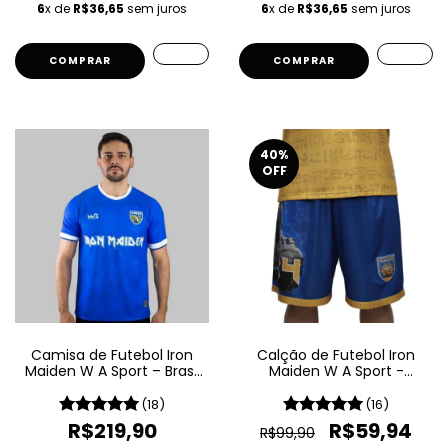
6
x de
R$36,65
sem juros
6
x de
R$36,65
sem juros
COMPRAR
COMPRAR
40
%
OFF
Camisa de Futebol Iron
Calção de Futebol Iron
Maiden W A Sport – Brasil
Maiden W A Sport -
- Azul
Powerslave
(18)
(16)
R$219,90
R$59,94
R$99,90