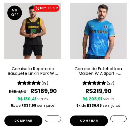
Tam. PP e P
5
%
OFF
Camiseta Regata de
Camisa de Futebol Iron
Basquete Linkin Park W A
Maiden W A Sport -
Sport - Brazilian Edition
Seventh Son Of A Seventh
Son
(19)
(27)
R$189,90
R$219,90
R$199,90
R$ 180,41
R$ 208,91
via Pix
via Pix
5
x de
R$37,98
sem juros
6
x de
R$36,65
sem juros
COMPRAR
COMPRAR