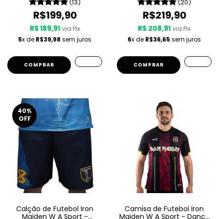
(13)
(20)
R$199,90
R$219,90
R$ 189,91
R$ 208,91
via Pix
via Pix
5
x de
R$39,98
sem juros
6
x de
R$36,65
sem juros
COMPRAR
COMPRAR
40
%
OFF
Calção de Futebol Iron
Camisa de Futebol Iron
Maiden W A Sport -
Maiden W A Sport - Dance