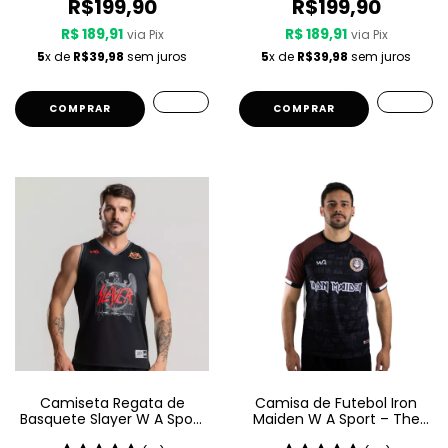
R$199,90
R$199,90
R$ 189,91
R$ 189,91
via Pix
via Pix
5
x de
R$39,98
sem juros
5
x de
R$39,98
sem juros
COMPRAR
COMPRAR
Camiseta Regata de
Camisa de Futebol Iron
Basquete Slayer W A Sport
Maiden W A Sport – The
– Since 1981
Book Of Souls