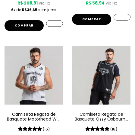
R$ 208,91
R$ 56,94
via Pix
via Pix
6
x de
R$36,65
sem juros
COMPRAR
COMPRAR
Camiseta Regata de
Camiseta Regata de
Basquete Motörhead W A
Basquete Ozzy Osbourne
Sport – Since 1975 LIVE
W A Sport – Since 1980
(16)
(18)