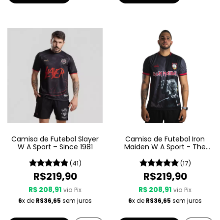
Camisa de Futebol Slayer
Camisa de Futebol Iron
W A Sport – Since 1981
Maiden W A Sport - The
Number Of The Beast
(41)
(17)
R$219,90
R$219,90
R$ 208,91
R$ 208,91
via Pix
via Pix
6
x de
R$36,65
sem juros
6
x de
R$36,65
sem juros