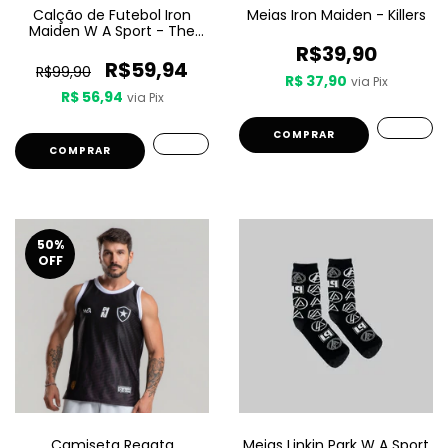
Calção de Futebol Iron
Meias Iron Maiden - Killers
Maiden W A Sport - The
Number Of The Beast
R$39,90
R$59,94
R$99,90
R$ 37,90
via Pix
R$ 56,94
via Pix
COMPRAR
COMPRAR
50
%
OFF
Camiseta Regata
Meias Linkin Park W A Sport