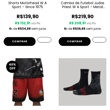
Shorts Motörhead W A
Camisa de Futebol Judas
Sport – Since 1975
Priest W A Sport – Metal
Gods
R$139,90
R$219,90
R$ 132,91
R$ 208,91
via Pix
via Pix
4
x de
R$34,98
sem juros
6
x de
R$36,65
sem juros
COMPRAR
COMPRAR
40
%
OFF